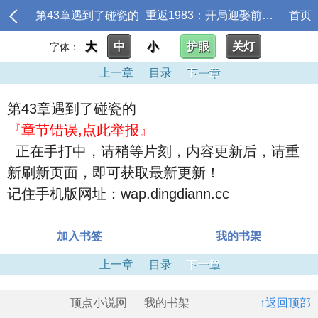
第43章遇到了碰瓷的_重返1983：开局迎娶前妻闺蜜
首页
大
中
小
护眼
关灯
字体：
上一章
目录
下一章
第43章遇到了碰瓷的
『章节错误,点此举报』
正在手打中，请稍等片刻，内容更新后，请重
新刷新页面，即可获取最新更新！
记住手机版网址：wap.dingdiann.cc
加入书签
我的书架
上一章
目录
下一章
顶点小说网
我的书架
↑返回顶部