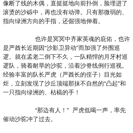
像断了线的木偶，直挺挺地向前扑倒，脸埋进了
滚烫的沙砾中，再也没有动弹。只有那微弱的、
指向绿洲方向的手指，还倔强地伸着。
也许是冥冥中齐家英魂的庇佑，也许
是严酋长近期因“沙影卫异动”而加强了外围巡
逻。就在孟老二倒下不久，一队精悍的月牙村巡
逻队，骑着耐旱的沙驼，沿着沙脊线例行巡视。
经验丰富的队长严虎（严酋长的侄子）目光如
炬，立刻发现了沙丘顶端那抹不自然的“凸起”和
一只指向绿洲的、枯槁的手！
“那边有人！” 严虎低喝一声，率先
催动沙驼冲了过去。