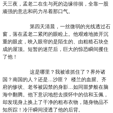
天三夜，孟老二在生与死的边缘徘徊，全靠一股
顽强的意志和药力吊着那口气。
第四天清晨，一丝微弱的光线透过石
窗，落在孟老二紧闭的眼睑上。他艰难地掀开沉
重的眼皮，映入眼帘的是陌生的、由粗糙石块垒
成的屋顶。短暂的迷茫后，巨大的惊恐瞬间攫住
了他！
这是哪里？我被谁抓住了？界外诸
国？南国的人？还是…沙匪？ 楼兰的血腥、齐
府的惨状、老爷被囚禁的身影…如同噩梦般在脑
海中翻腾。他下意识地想去摸怀中的信和玉佩，
却发现身上换上了干净的粗布衣物，随身物品不
知所踪！冷汗瞬间浸透了他的后背。