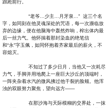
踉跄前行。
“老爷…少主…月牙泉…” 这三个名
字，如同刻在他灵魂深处的咒语，每一次濒临放
弃的边缘，便在他脑海中轰然炸响，榨出体内最
后一丝力气。他怀揣着那封染血的绝笔信
和“永”字玉佩，如同怀抱着齐家最后的薪火，不
容熄灭。
不知过了多少日月，当他又一次耗尽
力气，手脚并用地爬上一座巨大沙丘的顶端时，
一阵夹杂着水汽的微风拂过他干裂的脸颊。他浑
浊的双眼努力聚焦，望向远方——
在那沙海与天际模糊的交界处，一抹