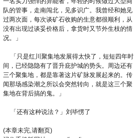
一名实力强悍的异能者，年轻的时候做过大型商
队的管事，走南闯北，见多识广。我曾经和她见
过两次面，每次谈矿石收购的生意都很顺利，从
没有出现过谈妥价格后，拿货时又节外生枝的情
况。」
「只是红川聚集地发展得太快了，短短四年时
间，已经隐隐有了晋升庇护城的势头。周边还有
三个聚集地，都是靠著这片矿脉发展起来的。传
闻那场感染潮之所以会突然转向，就是这三个聚
集地在背后搞的鬼。」
「还有这种说法？」刘毕愣了
(本章未完,请翻页)