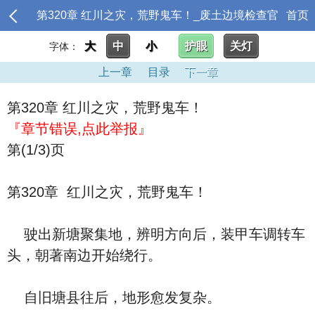
第320章 红川之灾，荒野鬼车！_废土边境检查官
首页
大
中
小
护眼
关灯
字体：
上一章
目录
下一章
第320章 红川之灾，荒野鬼车！
『章节错误,点此举报』
第(1/3)页
第320章 红川之灾，荒野鬼车！
驶出新塘聚集地，辨明方向后，装甲车调转车
头，朝著南边开始绕行。
自旧塘县往后，地形愈发复杂。