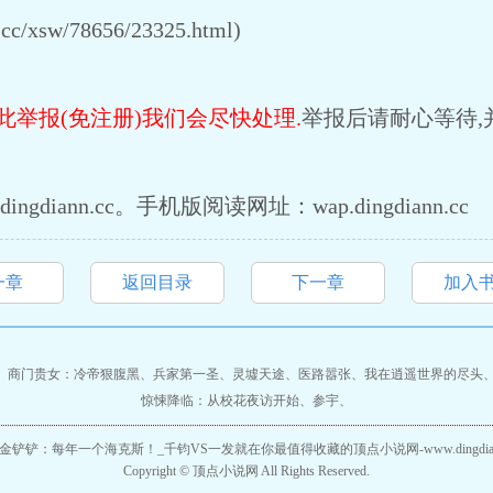
c/xsw/78656/23325.html)
此举报(免注册)我们会尽快处理.
举报后请耐心等待,
diann.cc。手机版阅读网址：wap.dingdiann.cc
一章
返回目录
下一章
加入
、
商门贵女：冷帝狠腹黑
、
兵家第一圣
、
灵墟天途
、
医路嚣张
、
我在逍遥世界的尽头
惊悚降临：从校花夜访开始
、
参宇
、
金铲铲：每年一个海克斯！_千钧VS一发
就在你最值得收藏的顶点小说网-www.dingdian
Copyright ©
顶点小说网
All Rights Reserved.