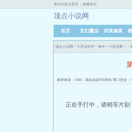
将本站设为首页
|
收藏本站
顶点小说网
首页
玄幻魔法
武侠修真
顶点小说网
>
斗罗金铲铲：每年一个海克斯！
>
推荐阅读：
1960：我叔叔是FBI局长
商门贵女：
正在手打中，请稍等片刻