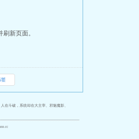
并刷新页面。
书签
、
人在斗破，系统却在大主宰
、
邪魅魔影
、
n.cc