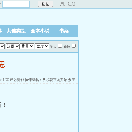
：
用户注册
异
其他类型
全本小说
书架
翻页
夜间
思
大主宰
邪魅魔影
惊悚降临：从校花夜访开始
参宇
新！