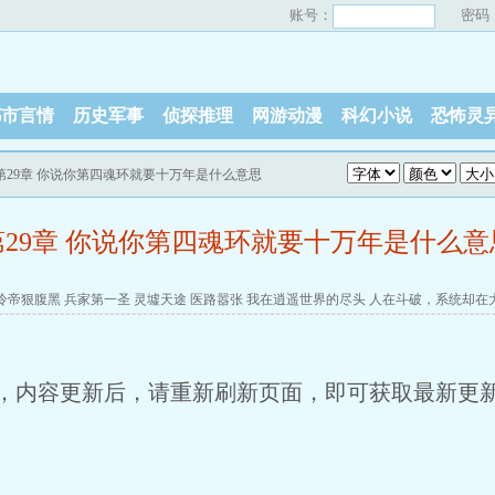
账号：
密码
都市言情
历史军事
侦探推理
网游动漫
科幻小说
恐怖灵
 第29章 你说你第四魂环就要十万年是什么意思
第29章 你说你第四魂环就要十万年是什么意
冷帝狠腹黑
兵家第一圣
灵墟天途
医路嚣张
我在逍遥世界的尽头
人在斗破，系统却在
，内容更新后，请重新刷新页面，即可获取最新更