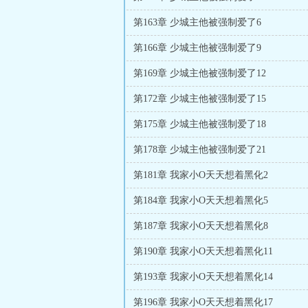
第163章 少城主他被强制爱了6
第166章 少城主他被强制爱了9
第169章 少城主他被强制爱了12
第172章 少城主他被强制爱了15
第175章 少城主他被强制爱了18
第178章 少城主他被强制爱了21
第181章 我家小O天天想着黑化2
第184章 我家小O天天想着黑化5
第187章 我家小O天天想着黑化8
第190章 我家小O天天想着黑化11
第193章 我家小O天天想着黑化14
第196章 我家小O天天想着黑化17