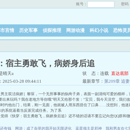
账号：
密码
都市言情
历史军事
侦探推理
网游动漫
科幻小说
恐怖灵
：宿主勇敢飞，病娇身后追
是晴天a
状 态：连载
直达底部
25-03-28 09:44:11
最新章节：
第209章 追
双男主双洁病娇］黎琛，一个无所事事的纨绔子弟，表面一副清纯可爱的模样，
要出来玩吗？我在老地方等你哦”明天又给那个发：“宝贝，我今天没空，我们
同时约他出门，结果，刚一见面，他就被人用东西捂住了口鼻……没想到，他迷
41的系统逼着当反派完成任务。为了系
是觉得《快穿：宿主勇敢飞，病娇身后追》还不错的话请不要忘记向您QQ群和
还有钱
网游：成了杂草的我开始无限进化
蓝星领主是邪神
我和男友在七