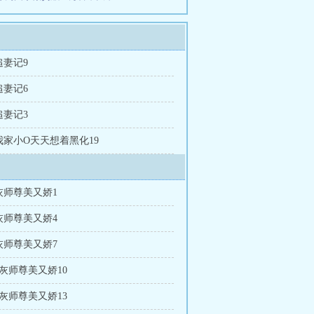
追妻记9
追妻记6
追妻记3
 我家小O天天想着黑化19
灰师尊美又娇1
灰师尊美又娇4
灰师尊美又娇7
炮灰师尊美又娇10
炮灰师尊美又娇13