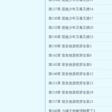
第127章 苗族少年又毒又撩14
第130章 苗族少年又毒又撩17
第133章 苗族少年又毒又撩20
第136章 苗族少年又毒又撩23
第139章 室友他居然穿女装3
第142章 室友他居然穿女装6
第145章 室友他居然穿女装9
第148章 室友他居然穿女装12
第151章 室友他居然穿女装15
第154章 室友他居然穿女装18
第157章 宿主他居然穿女装21
第160章 少城主他被强制爱了3