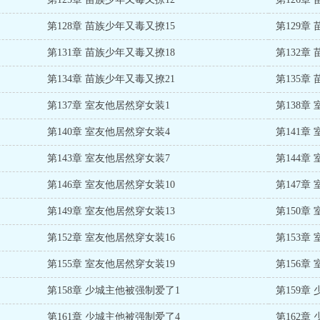
第128章 苗族少年又毒又撩15
第129章
第131章 苗族少年又毒又撩18
第132章
第134章 苗族少年又毒又撩21
第135章
第137章 室友他居然穿女装1
第138章
第140章 室友他居然穿女装4
第141章
第143章 室友他居然穿女装7
第144章
第146章 室友他居然穿女装10
第147章
第149章 室友他居然穿女装13
第150章
第152章 室友他居然穿女装16
第153章
第155章 室友他居然穿女装19
第156章
第158章 少城主他被强制爱了1
第159章
第161章 少城主他被强制爱了4
第162章