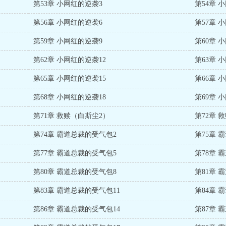
第53章 小网红的逆袭3
第54章 
第56章 小网红的逆袭6
第57章 
第59章 小网红的逆袭9
第60章 
第62章 小网红的逆袭12
第63章 
第65章 小网红的逆袭15
第66章 
第68章 小网红的逆袭18
第69章 
第71章 救赎（白斯尘2）
第72章 
第74章 霸道总裁的受气包2
第75章 
第77章 霸道总裁的受气包5
第78章 
第80章 霸道总裁的受气包8
第81章 
第83章 霸道总裁的受气包11
第84章 
第86章 霸道总裁的受气包14
第87章 