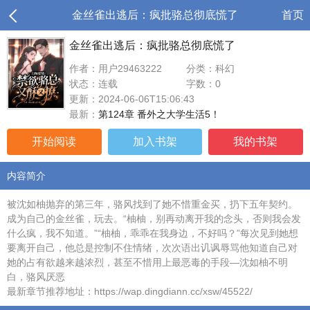
金丝雀出逃后：疯批骆总彻底慌了
首页
金丝雀出逃后：疯批骆总彻底慌了
作者：用户29463222
分类：科幻
状态：连载
字数：0
更新：2024-06-06T15:06:43
最新：
第124章 番外之大学生活5！
开始阅读
加入书架
我的书架
内容简介
被沈如柚抛弃的第三年，骆风找到了她不惜重金买，扔下五年契约。
成为自己的金丝雀，玩去。“柚柚，别再动离开我的念头，否则我会发
什么疯，我不知道。”“柚柚，乖乖在我身边，不好吗？”每次见到她想
要离开自己，他总是控制不住情绪，次次语出讥讽辱骂他知道自己对
她的占有欲越来越浓烈，甚至不惜用上最恶毒的手段—沈如柚不明
白，骆风厌恶
最新章节推荐地址：https://wap.dingdiann.cc/xsw/45522/