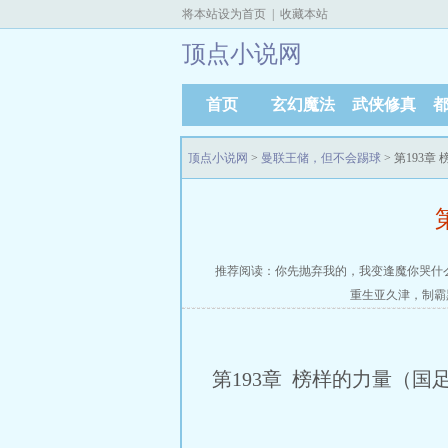
将本站设为首页
|
收藏本站
顶点小说网
首页
玄幻魔法
武侠修真
顶点小说网
>
曼联王储，但不会踢球
> 第193
推荐阅读：
你先抛弃我的，我变逢魔你哭什
重生亚久津，制霸
第193章 榜样的力量（