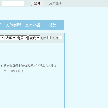
：
用户注册
异
其他类型
全本小说
书架
翻页
夜间
）
十岁的宇智波提不起劲
文豪从1978上北大开始
瓜，皇上你帽子绿了