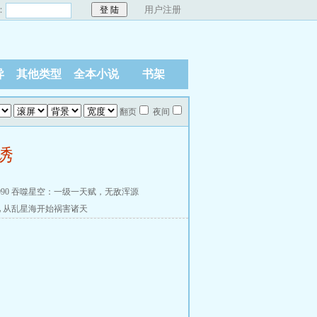
：
用户注册
异
其他类型
全本小说
书架
翻页
夜间
诱
90
吞噬星空：一级一天赋，无敌浑源
吧
从乱星海开始祸害诸天