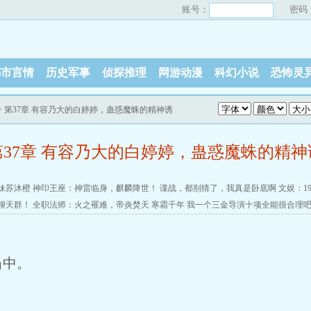
账号：
密码
都市言情
历史军事
侦探推理
网游动漫
科幻小说
恐怖灵
> 第37章 有容乃大的白婷婷，蛊惑魔蛛的精神诱
第37章 有容乃大的白婷婷，蛊惑魔蛛的精神
妹苏沐橙
神印王座：神雷临身，麒麟降世！
谍战，都别猜了，我真是卧底啊
文娱：19
聊天群！
全职法师：火之罹难，帝炎焚天
寒霜千年
我一个三金导演十项全能很合理
当中。