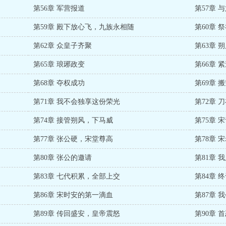
第56章 军营报道
第57章 
第59章 殿下放心飞，九族永相随
第60章 
第62章 众皇子齐聚
第63章 
第65章 琅琊政变
第66章 
第68章 夺权成功
第69章 
第71章 我不会独享这份荣光
第72章 
第74章 接管朔风，下马威
第75章 
第77章 张公硬，宋堂尊高
第78章 
第80章 张公的邀请
第81章 
第83章 七代积累，全部上交
第84章 
第86章 宋时安的第一滴血
第87章 
第89章 传回盛安，皇帝震怒
第90章 