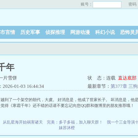
账号：
密码
都市言情
历史军事
侦探推理
网游动漫
科幻小说
恐怖灵
千年
一片雪饼
状 态：连载
直达底部
26-01-03 16:44:34
最新章节：
第377章 
越到了一个架空的朝代，大虞。 好消息是，他成了世家长子。 坏消息是，他是个
是觉得《寒霜千年》还不错的话请不要忘记向您QQ群和微博里的朋友推荐哦！
从乱星海开始祸害诸天
完美：多子多福，加入聊天群！
我一个三金导演
妹苏沐橙