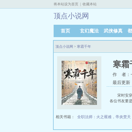
将本站设为首页
|
收藏本站
顶点小说网
首页
玄幻魔法
武侠修真
顶点小说网
>
寒霜千年
寒霜
作 者：
最后更新：20
宋时安穿
各位书友要
相关书籍：
全职法师：火之罹难，帝炎焚天