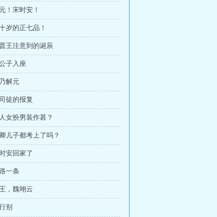
解元！宋时安！
二十岁的正七品！
被晋王注意到的诞辰
请公子入座
吾乃解元
孙司徒的报复
这人女扮男装作甚？
诸卿儿子都考上了吗？
宋时安回家了
死路一条
吴王，魏翊云
临行别