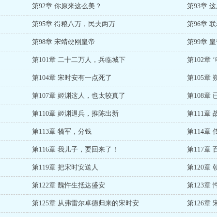
第92章 你原来这么美？
第93章 
第95章 得粮八万，民夫两万
第96章 
第98章 宋靖硬刚皇帝
第99章 
第101章 二十二万人，兵临城下
第102章
第104章 宋时安有一点死了
第105章
第107章 姬渊这人，也太较真了
第108章
第110章 姬渊退兵，推陈出新
第111
第113章 犒军，分钱
第114章
第116章 我儿子，要回来了！
第117章
第119章 把宋时安送人
第120章
第122章 魏忤生抵达盛安
第123章
第125章 从弗雷尔卓德归来的宋时安
第126章