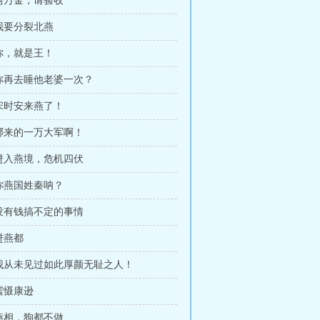
 两万金，请验收
 我要分裂北燕
 你，就是王！
 你再去睡他老婆一次？
 宋时安来燕了！
 哪来的一万大军啊！
 进入燕境，危机四伏
 你燕国姓秦呐？
 没有钱搞不定的事情
 进燕都
章 我从未见过如此厚颜无耻之人！
 震慑康逊
 燕相，狗都不做