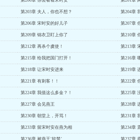
第200章 你去看着宋时安
第201章
第203章 夫人，你也不想？
第204章
第206章 宋时安的好儿子
第207章
第209章 锦衣卫盯上你了
第210章
第212章 再杀个虞使！
第213章
第215章 给我把国门打开！
第216章
第218章 让宋时安进来
第219章
第221章 有刺客！！
第222章
第224章 我值这么多金？！
第225章
第227章 会见燕王
第228章
第230章 朝堂上，开骂！
第231
第233章 留宋时安在燕为相
第234章
第236章 被燕王‘软禁’
第237章