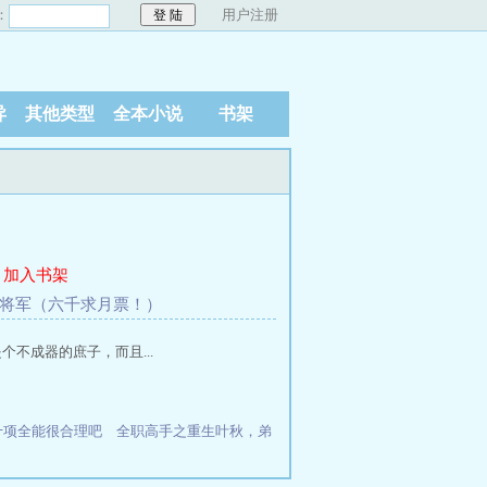
：
用户注册
异
其他类型
全本小说
书架
加入书架
三狗将军（六千求月票！）
不成器的庶子，而且...
十项全能很合理吧
全职高手之重生叶秋，弟