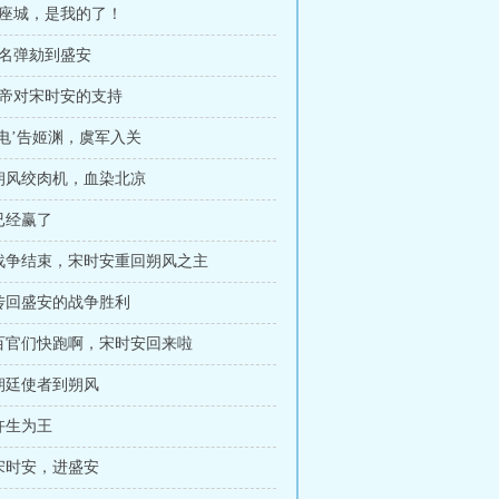
这座城，是我的了！
联名弹劾到盛安
皇帝对宋时安的支持
 ‘电’告姬渊，虞军入关
 朔风绞肉机，血染北凉
 已经赢了
章 战争结束，宋时安重回朔风之主
 传回盛安的战争胜利
 百官们快跑啊，宋时安回来啦
 朝廷使者到朔风
 忤生为王
 宋时安，进盛安