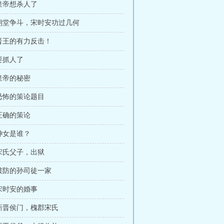
 皇帝想杀人了
 朝堂争斗，宋时安功过几何
 晋王的有力反击！
 要抓人了
 皇帝的秘密
 恐怖的策论题目
 正确的策论
 神女是谁？
 宋氏父子，出狱
 破防的孙司徒一家
 宋时安的婚事
 新晋侯门，槐郡宋氏