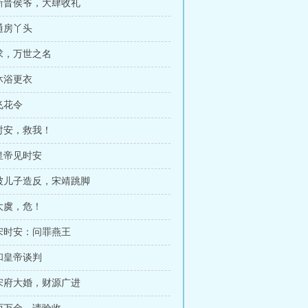
 新晋侯爷，大肆收礼
 通房丫头
 求，万世之名
 沐浴更衣
 飞花令
 时安，救我！
 皇帝见时安
 被儿子造反，宋靖跳脚
 大虞，危！
 宋时安：问罪燕王
 和皇帝谈判
 宋府大婚，财源广进