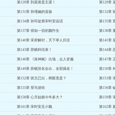
第128章 到底谁是主谋！
第129章
第131章 孙瑾婳的送饭
第132章
第134章 孙司徒替宋时安说话
第135章
第137章 得知一切的魏忤生
第138章
第140章 宋府解封，天下举人归京
第141章
第143章 辞赋科结束！
第144章
第146章 《洛神赋》出场，众人皆服
第147章
第149章 辞赋排名全出，全部揭名！
第150章
第152章 状元已出，榜眼竟是？
第153章
第155章 登马游街
第156章
第158章 心月姑娘今年多大？
第159章
第161章 宋时安见小魏
第162章