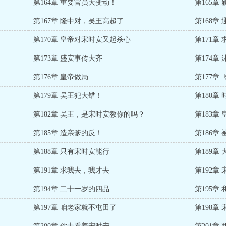
第164章 重要官员大变动！
第165章
第167章 隆中对，吴王高超了
第168章
第170章 皇帝对宋时安又起杀心
第171章
第173章 盛安事传大齐
第174章
第176章 皇帝做局
第177章
第179章 吴王犯大错！
第180章
第182章 吴王，是宋时安教你的吗？
第183章
第185章 造亲爹的反！
第186章
第188章 只有宋时安能行
第189章
第191章 求我去，我才去
第192章
第194章 二十一岁的四品
第195章
第197章 咱老家就不屯田了
第198章