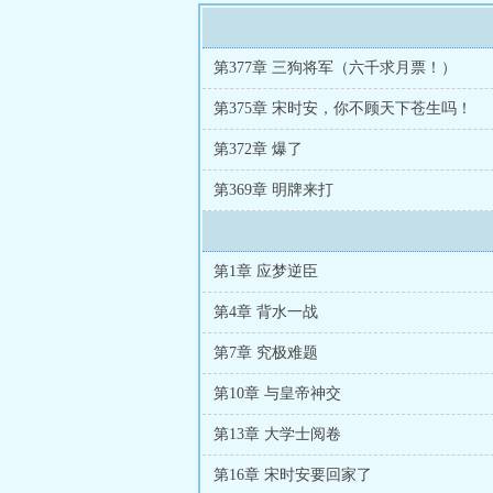
第377章 三狗将军（六千求月票！）
第375章 宋时安，你不顾天下苍生吗！
第372章 爆了
第369章 明牌来打
第1章 应梦逆臣
第4章 背水一战
第7章 究极难题
第10章 与皇帝神交
第13章 大学士阅卷
第16章 宋时安要回家了