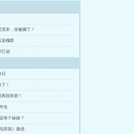
 尼克宋，你被捕了！
 血染槐郡
 罪己诏
考日
考了！
休想再回宋府！
魏忤生
我还有个妹妹？
《屯田策》最优