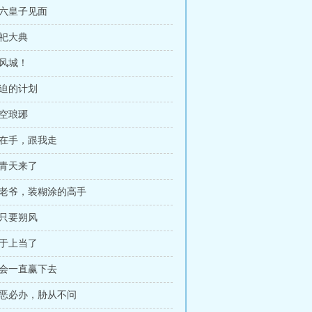
与六皇子见面
祭祀大典
朔风城！
紧迫的计划
搬空琅琊
刀在手，跟我走
宋青天来了
宋老爷，装糊涂的高手
我只要朔风
终于上当了
我会一直赢下去
首恶必办，胁从不问