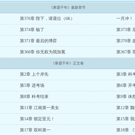
《寒霜千年》最新章节
第376章 陛下，请退位（6K）
一月冲！
第374章 输了
第373章
第371章 最后的博弈
第370章
第368章 你无权为我加冕
第367章
《寒霜千年》正文卷
第2章 上个岸先
第3章 科
第5章 进考场
第6章 开
第8章 科考结束
第9章 
第11章 江南第一美女
第12章 
第14章 锁定亚元！
第15章 
第17章 双科第一
第18章 