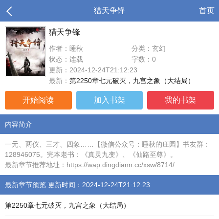
猎天争锋
首页
猎天争锋
作者：睡秋
分类：玄幻
状态：连载
字数：0
更新：2024-12-24T21:12:23
最新：
第2250章七元破灭，九宫之象（大结局）
开始阅读
加入书架
我的书架
内容简介
一元、两仪、三才、四象……【微信公众号：睡秋的庄园】书友群：
128946075。完本老书：《真灵九变》、《仙路至尊》。
最新章节推荐地址：https://wap.dingdiann.cc/xsw/8714/
最新章节预览 更新时间：2024-12-24T21:12:23
第2250章七元破灭，九宫之象（大结局）