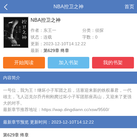
NBA控卫之神
首页
NBA控卫之神
作者：东王一
分类：侦探
状态：连载
字数：0
更新：2023-12-10T14:12:22
最新：
第629章 终章
开始阅读
加入书架
我的书架
内容简介
一号位，我为王！继坏小子军团之后，活塞迎来新的铁权暴君，一代
雄主，飞人迈克尔乔丹刚刚爬过坏小子军团那座高山，又迎来了更强
大的对手。
最新章节推荐地址：https://wap.dingdiann.cc/xsw/9560/
最新章节预览 更新时间：2023-12-10T14:12:22
第629章 终章