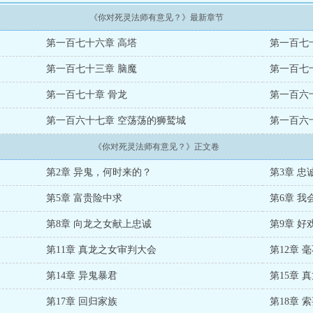
《你对死灵法师有意见？》最新章节
第一百七十六章 高塔
第一百七
第一百七十三章 脑魔
第一百七
第一百七十章 骨龙
第一百六
第一百六十七章 空荡荡的狮鹫城
第一百六
《你对死灵法师有意见？》正文卷
第2章 异鬼，何时来的？
第3章 
第5章 富贵险中求
第6章 
第8章 向龙之女献上忠诚
第9章 
第11章 真龙之女审判大会
第12章 
第14章 异鬼暴君
第15章 
第17章 回归家族
第18章 